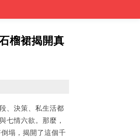
石榴裙揭開真
段、決策、私生活都
與七情六欲。那麼，
塔倒塌，揭開了這個千