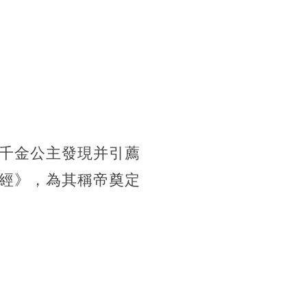
千金公主發現并引薦
經》，為其稱帝奠定