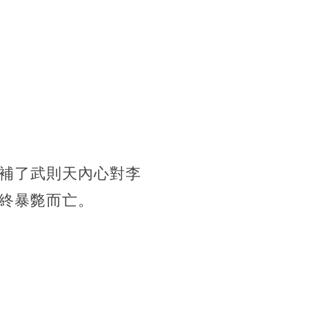
補了武則天內心對李
終暴斃而亡。