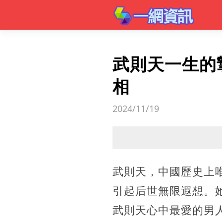
武則天一生的
相
2024/11/19
武則天，中國歷史上
引起后世無限遐想。
武則天心中最愛的男人