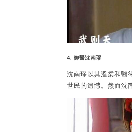
4. 御醫沈南璆
沈南璆以其溫柔和醫
世民的遺憾。然而沈