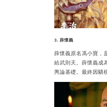
3. 薛懷義
薛懷義原名馮小寶，
給武則天。薛懷義成
輿論基礎。最終因驕