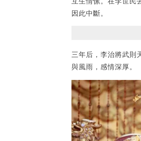
互生情愫。在李世民
因此中斷。
三年后，李治將武則
與風雨，感情深厚。