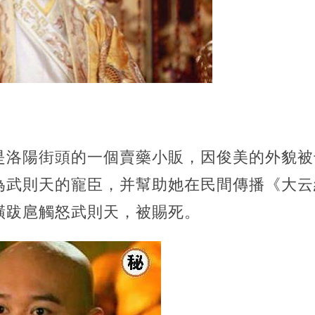
是洛陽街頭的一個賣藥小販，因俊美的外貌被
為武則天的寵臣，并幫助她在民間傳播《大云
橫跋扈觸怒武則天，被賜死。